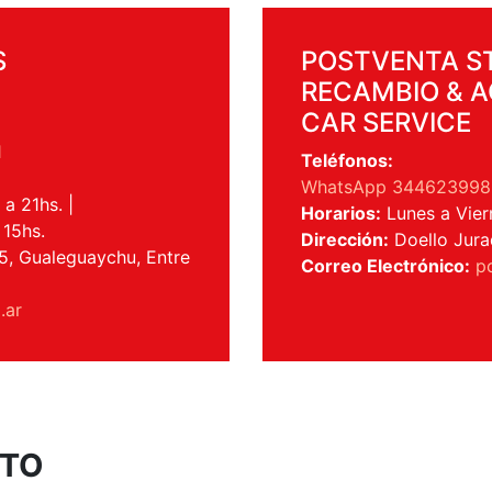
S
POSTVENTA ST
RECAMBIO & A
CAR SERVICE
1
Teléfonos:
WhatsApp 344623998
a 21hs. |
Horarios:
Lunes a Vier
 15hs.
Dirección:
Doello Jura
, Gualeguaychu, Entre
Correo Electrónico:
p
.ar
CTO