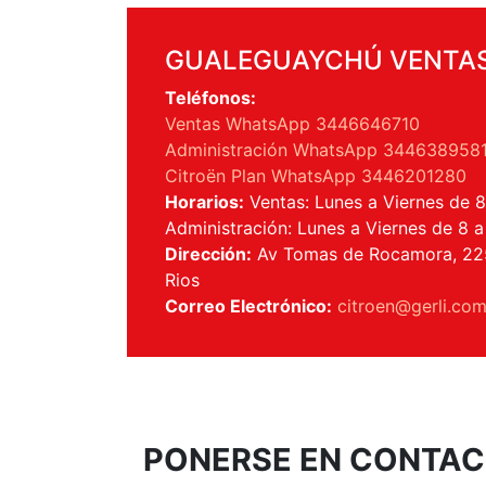
GUALEGUAYCHÚ VENTA
Teléfonos:
Ventas WhatsApp 3446646710
Administración WhatsApp 344638958
Citroën Plan WhatsApp 3446201280
Horarios:
Ventas: Lunes a Viernes de 8 
Administración: Lunes a Viernes de 8 a
Dirección:
Av Tomas de Rocamora, 225
Rios
Correo Electrónico:
citroen@gerli.com
PONERSE EN CONTA