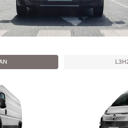
VAN
L3H2